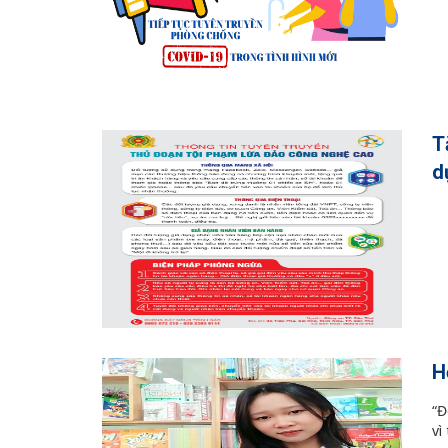
T
d
H
“Đ
vì