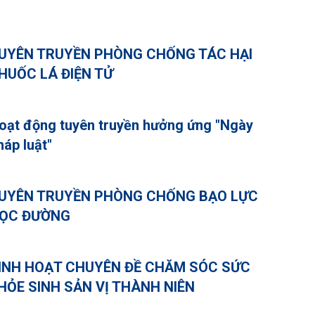
UYÊN TRUYỀN PHÒNG CHỐNG TÁC HẠI
HUỐC LÁ ĐIỆN TỬ
oạt động tuyên truyền hưởng ứng "Ngày
háp luật"
UYÊN TRUYỀN PHÒNG CHỐNG BẠO LỰC
ỌC ĐƯỜNG
INH HOẠT CHUYÊN ĐỀ CHĂM SÓC SỨC
HỎE SINH SẢN VỊ THÀNH NIÊN