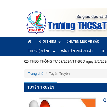
GIỚI THIỆU
CHUYÊN MỤC VỀ BÁC
THƯ VIỆN ẢNH
VĂN BẢN PHÁP LUẬT
TH
 2025 THEO THÔNG TƯ 09/2024/TT-BGD ngày 3/6/2024
GI
Trang chủ
Tuyên Truyền
TUYÊN TRUYỀN
Q