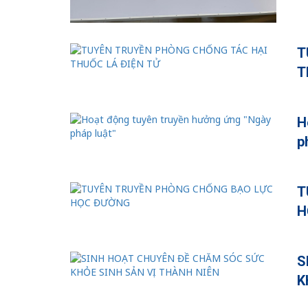
T
T
H
p
T
H
S
K