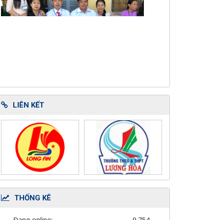
LIÊN KẾT
THỐNG KÊ
Đang online:
9.754