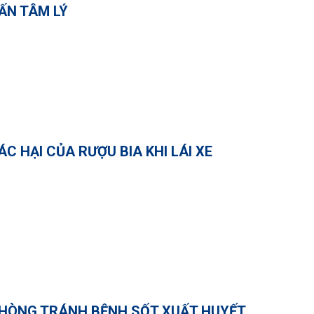
ẤN TÂM LÝ
ÁC HẠI CỦA RƯỢU BIA KHI LÁI XE
HÒNG TRÁNH BỆNH SỐT XUẤT HUYẾT