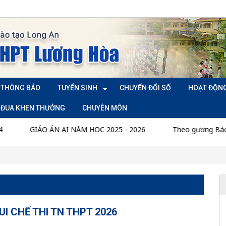
THÔNG BÁO
TUYỂN SINH
CHUYỂN ĐỔI SỐ
HOẠT ĐỘN
I ĐUA KHEN THƯỞNG
CHUYÊN MÔN
ÁO ÁN AI NĂM HỌC 2025 - 2026
Theo gương Bác
TH
UI CHẾ THI TN THPT 2026