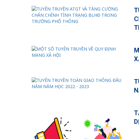
T
C
T
M
X
T
N
T
D