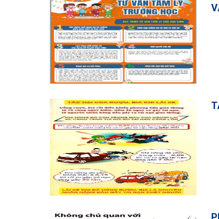
V
T
P