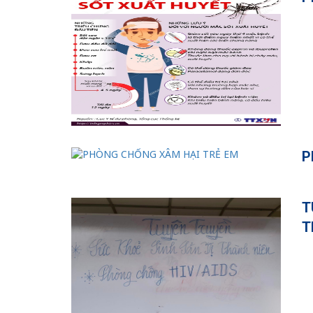
P
T
T