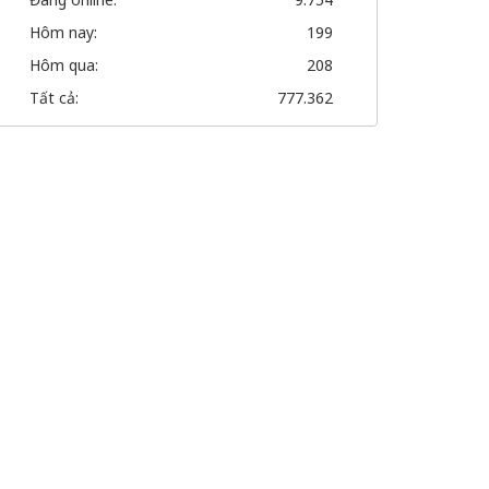
Hôm nay:
199
Hôm qua:
208
Tất cả:
777.362