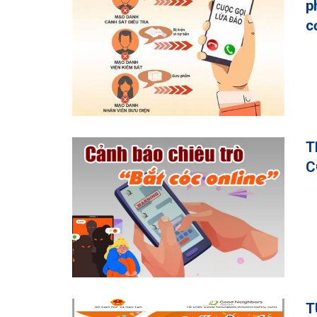
p
c
T
C
T