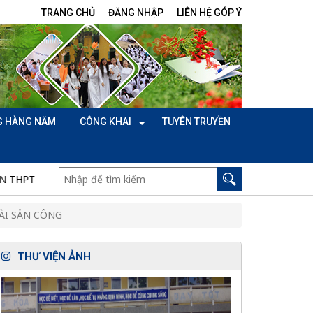
TRANG CHỦ
ĐĂNG NHẬP
LIÊN HỆ GÓP Ý
G HÀNG NĂM
CÔNG KHAI
TUYÊN TRUYỀN
HPT NĂM 2025
HOẠT ĐỘNG "MỘT NGÀY LÀM GIÁO VIÊN" 
TÀI SẢN CÔNG
THƯ VIỆN ẢNH