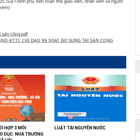
25 của Chính phủ đến toàn thể giáo viên, nhân viên và người
 kèm)
 sản công.pdf
BND-KTTC CHI DAO RA SOAT BO SUNG TAI SAN CONG
I HỢP 3 MÔI
LUẬT TÀI NGUYÊN NƯỚC
O DỤC: NHÀ TRƯỜNG