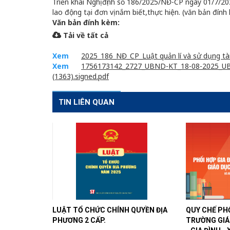
Triển khai Nghị định số 186/2025/NĐ-CP ngày 01/7/20
lao động tại đơn vị nắm biết,thực hiện. (văn bản đính
Văn bản đính kèm:
Tải về tất cả
Xem
2025_186_NĐ_CP_Luật quản lí và sử dụng tài
Xem
1756173142_2727_UBND-KT_18-08-2025_U
(1363).signed.pdf
TIN LIÊN QUAN
LUẬT TỔ CHỨC CHÍNH QUYỀN ĐỊA
QUY CHẾ PHỐ
PHƯƠNG 2 CẤP.
TRƯỜNG GIÁ