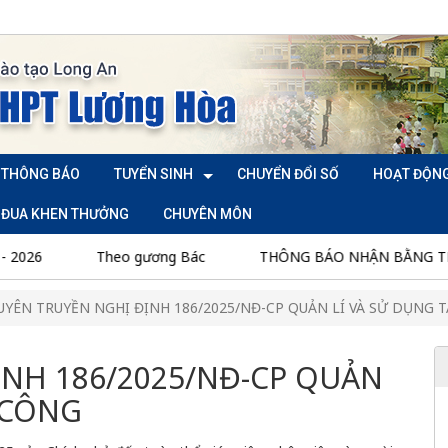
THÔNG BÁO
TUYỂN SINH
CHUYỂN ĐỔI SỐ
HOẠT ĐỘN
I ĐUA KHEN THƯỞNG
CHUYÊN MÔN
026
Theo gương Bác
THÔNG BÁO NHẬN BẰNG TN T
UYÊN TRUYỀN NGHỊ ĐỊNH 186/2025/NĐ-CP QUẢN LÍ VÀ SỬ DỤNG 
ỊNH 186/2025/NĐ-CP QUẢN
 CÔNG