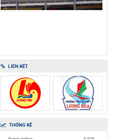
LIÊN KẾT
THỐNG KÊ
Đang online:
5.636