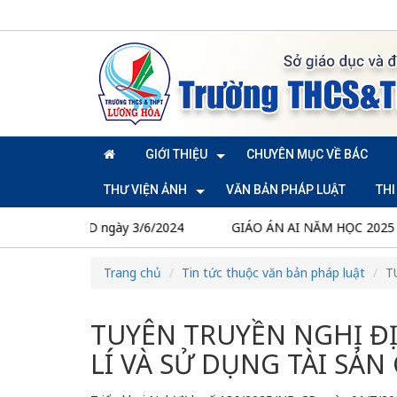
GIỚI THIỆU
CHUYÊN MỤC VỀ BÁC
THƯ VIỆN ẢNH
VĂN BẢN PHÁP LUẬT
TH
024/TT-BGD ngày 3/6/2024
GIÁO ÁN AI NĂM HỌC 2025 - 2
Trang chủ
Tin tức thuộc văn bản pháp luật
T
TUYÊN TRUYỀN NGHỊ Đ
LÍ VÀ SỬ DỤNG TÀI SẢN